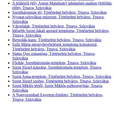
A lelátóról (tél), Anton Malatinský labdarúgó-stadion (felújítás
előtt), Trnava, Szlovákia
Szentháromság tér, Történelmi belváros, Trnava, Szlovákia
Nyugat-szlovákiai múzeum, Történelmi belváros, Trnava,
Szlovákia
Városfalak, Történelmi belváros, Trnava, Szlovákia
Idősebb Szent Jakab apostol temploma, Történelmi belváros,
Trnava, Szlovákia
Bernolák-kapu, Történelmi belváros, Trnava, Szlovákia
Szűz Mária mennybevételének temploma kolostorral,
Történelmi belváros, Trnava, Szlovákia
Status Quo zsinagóga, Történelmi belváros, Trnava,
Szlovákia
Főoltár, Szentháromság-templom, Trnava, Szlovákia
Szent József-kápolna, Szentháromság-templom, Trnava,
Szlovákia
Szent Anna-templom, Történelmi belváros, Trnava, Szlovákia
Szent József szobra, Történelmi belváros, Trnava, Szlovákia
Szent Miklós tértől, Szent Miklós-székesegyház, Trnava,
Szlovákia
A Nagyszombati Egyetem épületei, Történelmi belváros,
Trnava, Szlovákia