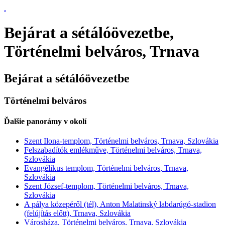
.
Bejárat a sétálóövezetbe,
Történelmi belváros, Trnava
Bejárat a sétálóövezetbe
Történelmi belváros
Ďalšie panorámy v okolí
Szent Ilona-templom, Történelmi belváros, Trnava, Szlovákia
Felszabadítók emlékműve, Történelmi belváros, Trnava,
Szlovákia
Evangélikus templom, Történelmi belváros, Trnava,
Szlovákia
Szent József-templom, Történelmi belváros, Trnava,
Szlovákia
A pálya közepéről (tél), Anton Malatinský labdarúgó-stadion
(felújítás előtt), Trnava, Szlovákia
Városháza, Történelmi belváros, Trnava, Szlovákia