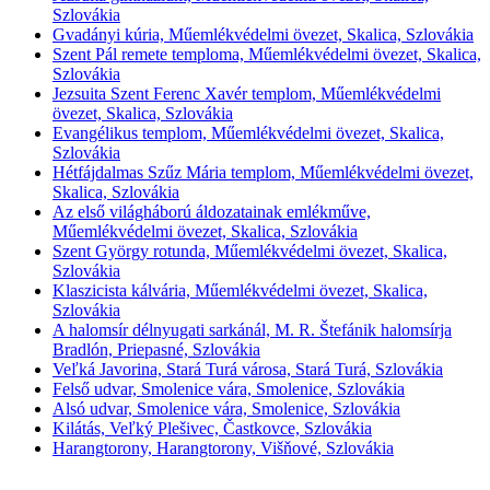
Szlovákia
Gvadányi kúria, Műemlékvédelmi övezet, Skalica, Szlovákia
Szent Pál remete temploma, Műemlékvédelmi övezet, Skalica,
Szlovákia
Jezsuita Szent Ferenc Xavér templom, Műemlékvédelmi
övezet, Skalica, Szlovákia
Evangélikus templom, Műemlékvédelmi övezet, Skalica,
Szlovákia
Hétfájdalmas Szűz Mária templom, Műemlékvédelmi övezet,
Skalica, Szlovákia
Az első világháború áldozatainak emlékműve,
Műemlékvédelmi övezet, Skalica, Szlovákia
Szent György rotunda, Műemlékvédelmi övezet, Skalica,
Szlovákia
Klaszicista kálvária, Műemlékvédelmi övezet, Skalica,
Szlovákia
A halomsír délnyugati sarkánál, M. R. Štefánik halomsírja
Bradlón, Priepasné, Szlovákia
Veľká Javorina, Stará Turá városa, Stará Turá, Szlovákia
Felső udvar, Smolenice vára, Smolenice, Szlovákia
Alsó udvar, Smolenice vára, Smolenice, Szlovákia
Kilátás, Veľký Plešivec, Častkovce, Szlovákia
Harangtorony, Harangtorony, Višňové, Szlovákia