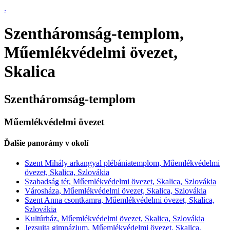
.
Szentháromság-templom,
Műemlékvédelmi övezet,
Skalica
Szentháromság-templom
Műemlékvédelmi övezet
Ďalšie panorámy v okolí
Szent Mihály arkangyal plébániatemplom, Műemlékvédelmi
övezet, Skalica, Szlovákia
Szabadság tér, Műemlékvédelmi övezet, Skalica, Szlovákia
Városháza, Műemlékvédelmi övezet, Skalica, Szlovákia
Szent Anna csontkamra, Műemlékvédelmi övezet, Skalica,
Szlovákia
Kultúrház, Műemlékvédelmi övezet, Skalica, Szlovákia
Jezsuita gimnázium, Műemlékvédelmi övezet, Skalica,