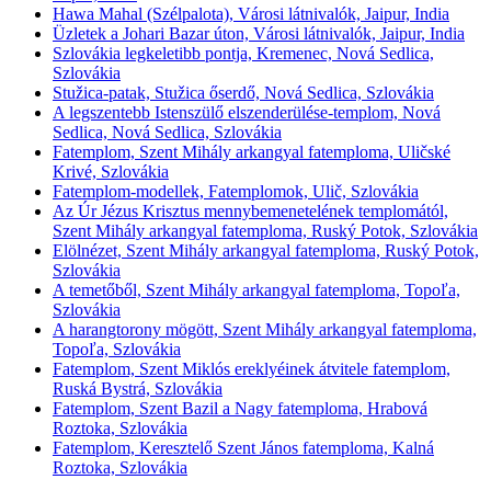
Hawa Mahal (Szélpalota), Városi látnivalók, Jaipur, India
Üzletek a Johari Bazar úton, Városi látnivalók, Jaipur, India
Szlovákia legkeletibb pontja, Kremenec, Nová Sedlica,
Szlovákia
Stužica-patak, Stužica őserdő, Nová Sedlica, Szlovákia
A legszentebb Istenszülő elszenderülése-templom, Nová
Sedlica, Nová Sedlica, Szlovákia
Fatemplom, Szent Mihály arkangyal fatemploma, Uličské
Krivé, Szlovákia
Fatemplom-modellek, Fatemplomok, Ulič, Szlovákia
Az Úr Jézus Krisztus mennybemenetelének templomától,
Szent Mihály arkangyal fatemploma, Ruský Potok, Szlovákia
Elölnézet, Szent Mihály arkangyal fatemploma, Ruský Potok,
Szlovákia
A temetőből, Szent Mihály arkangyal fatemploma, Topoľa,
Szlovákia
A harangtorony mögött, Szent Mihály arkangyal fatemploma,
Topoľa, Szlovákia
Fatemplom, Szent Miklós ereklyéinek átvitele fatemplom,
Ruská Bystrá, Szlovákia
Fatemplom, Szent Bazil a Nagy fatemploma, Hrabová
Roztoka, Szlovákia
Fatemplom, Keresztelő Szent János fatemploma, Kalná
Roztoka, Szlovákia