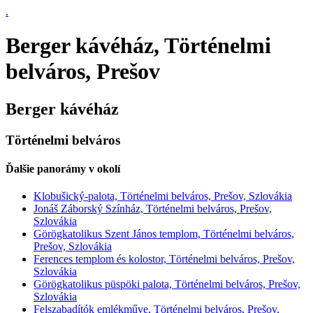
.
Berger kávéház, Történelmi
belváros, Prešov
Berger kávéház
Történelmi belváros
Ďalšie panorámy v okolí
Klobušický-palota, Történelmi belváros, Prešov, Szlovákia
Jonáš Záborský Színház, Történelmi belváros, Prešov,
Szlovákia
Görögkatolikus Szent János templom, Történelmi belváros,
Prešov, Szlovákia
Ferences templom és kolostor, Történelmi belváros, Prešov,
Szlovákia
Görögkatolikus püspöki palota, Történelmi belváros, Prešov,
Szlovákia
Felszabadítók emlékműve, Történelmi belváros, Prešov,