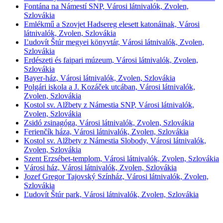
Fontána na Námestí SNP, Városi látnivalók, Zvolen,
Szlovákia
Emlékmű a Szovjet Hadsereg elesett katonáinak, Városi
látnivalók, Zvolen, Szlovákia
Ľudovít Štúr megyei könyvtár, Városi látnivalók, Zvolen,
Szlovákia
Erdészeti és faipari múzeum, Városi látnivalók, Zvolen,
Szlovákia
Bayer-ház, Városi látnivalók, Zvolen, Szlovákia
Polgári iskola a J. Kozáček utcában, Városi látnivalók,
Zvolen, Szlovákia
Kostol sv. Alžbety z Námestia SNP, Városi látnivalók,
Zvolen, Szlovákia
Zsidó zsinagóga, Városi látnivalók, Zvolen, Szlovákia
Ferienčík háza, Városi látnivalók, Zvolen, Szlovákia
Kostol sv. Alžbety z Námestia Slobody, Városi látnivalók,
Zvolen, Szlovákia
Szent Erzsébet-templom, Városi látnivalók, Zvolen, Szlovákia
Városi ház, Városi látnivalók, Zvolen, Szlovákia
Jozef Gregor Tajovský Színház, Városi látnivalók, Zvolen,
Szlovákia
Ľudovít Štúr park, Városi látnivalók, Zvolen, Szlovákia