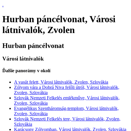
.
Hurban páncélvonat, Városi
látnivalók, Zvolen
Hurban páncélvonat
Városi látnivalók
Ďalšie panorámy v okolí
A vasút felett, Városi látnivalók, Zvolen, Szlovákia
Zólyom vára a Dobrá Niva felőli útról, Városi látnivalók,
Zvolen, Szlovákia
Szlovák Nemzeti Felkelés emlékműve, Városi látnivalók,
Zvolen, Szlovákia
Evangélikus Szentháromság-templom, Városi látnivalók,
Zvolen, Szlovákia
Szlovák Nemzeti Felkelés tere, Városi látnivalók, Zvolen,
Szlovákia
Karácsony Zólyomban, Városi látnivalók, Zvolen, Szlovákia