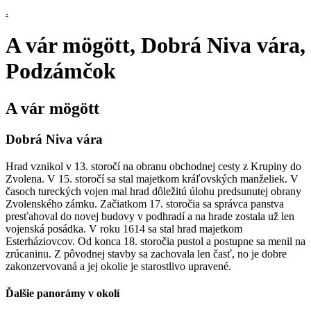
.
A vár mögött, Dobrá Niva vára,
Podzámčok
A vár mögött
Dobrá Niva vára
Hrad vznikol v 13. storočí na obranu obchodnej cesty z Krupiny do
Zvolena. V 15. storočí sa stal majetkom kráľovských manželiek. V
časoch tureckých vojen mal hrad dôležitú úlohu predsunutej obrany
Zvolenského zámku. Začiatkom 17. storočia sa správca panstva
presťahoval do novej budovy v podhradí a na hrade zostala už len
vojenská posádka. V roku 1614 sa stal hrad majetkom
Esterháziovcov. Od konca 18. storočia pustol a postupne sa menil na
zrúcaninu. Z pôvodnej stavby sa zachovala len časť, no je dobre
zakonzervovaná a jej okolie je starostlivo upravené.
Ďalšie panorámy v okolí