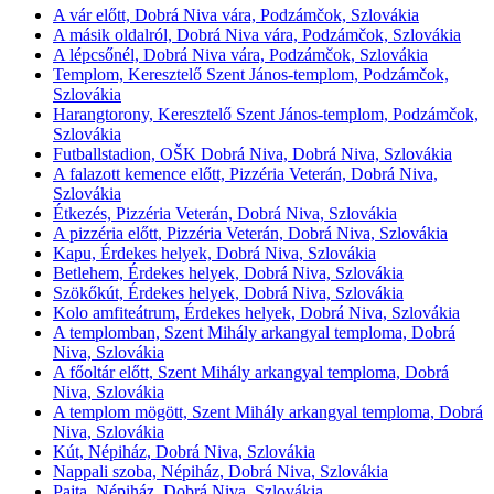
A vár előtt, Dobrá Niva vára, Podzámčok, Szlovákia
A másik oldalról, Dobrá Niva vára, Podzámčok, Szlovákia
A lépcsőnél, Dobrá Niva vára, Podzámčok, Szlovákia
Templom, Keresztelő Szent János-templom, Podzámčok,
Szlovákia
Harangtorony, Keresztelő Szent János-templom, Podzámčok,
Szlovákia
Futballstadion, OŠK Dobrá Niva, Dobrá Niva, Szlovákia
A falazott kemence előtt, Pizzéria Veterán, Dobrá Niva,
Szlovákia
Étkezés, Pizzéria Veterán, Dobrá Niva, Szlovákia
A pizzéria előtt, Pizzéria Veterán, Dobrá Niva, Szlovákia
Kapu, Érdekes helyek, Dobrá Niva, Szlovákia
Betlehem, Érdekes helyek, Dobrá Niva, Szlovákia
Szökőkút, Érdekes helyek, Dobrá Niva, Szlovákia
Kolo amfiteátrum, Érdekes helyek, Dobrá Niva, Szlovákia
A templomban, Szent Mihály arkangyal temploma, Dobrá
Niva, Szlovákia
A főoltár előtt, Szent Mihály arkangyal temploma, Dobrá
Niva, Szlovákia
A templom mögött, Szent Mihály arkangyal temploma, Dobrá
Niva, Szlovákia
Kút, Népiház, Dobrá Niva, Szlovákia
Nappali szoba, Népiház, Dobrá Niva, Szlovákia
Pajta, Népiház, Dobrá Niva, Szlovákia