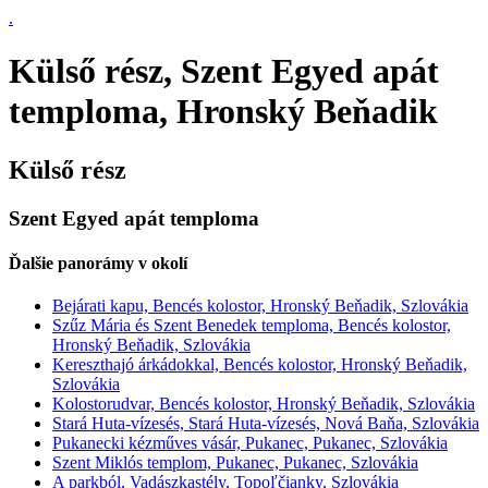
.
Külső rész, Szent Egyed apát
temploma, Hronský Beňadik
Külső rész
Szent Egyed apát temploma
Ďalšie panorámy v okolí
Bejárati kapu, Bencés kolostor, Hronský Beňadik, Szlovákia
Szűz Mária és Szent Benedek temploma, Bencés kolostor,
Hronský Beňadik, Szlovákia
Kereszthajó árkádokkal, Bencés kolostor, Hronský Beňadik,
Szlovákia
Kolostorudvar, Bencés kolostor, Hronský Beňadik, Szlovákia
Stará Huta-vízesés, Stará Huta-vízesés, Nová Baňa, Szlovákia
Pukanecki kézműves vásár, Pukanec, Pukanec, Szlovákia
Szent Miklós templom, Pukanec, Pukanec, Szlovákia
A parkból, Vadászkastély, Topoľčianky, Szlovákia