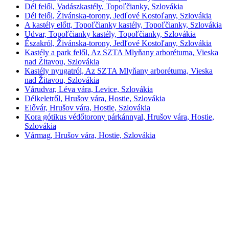
Dél felől, Vadászkastély, Topoľčianky, Szlovákia
Dél felől, Živánska-torony, Jedľové Kostoľany, Szlovákia
A kastély előtt, Topoľčianky kastély, Topoľčianky, Szlovákia
Udvar, Topoľčianky kastély, Topoľčianky, Szlovákia
Északról, Živánska-torony, Jedľové Kostoľany, Szlovákia
Kastély a park felől, Az SZTA Mlyňany arborétuma, Vieska
nad Žitavou, Szlovákia
Kastély nyugatról, Az SZTA Mlyňany arborétuma, Vieska
nad Žitavou, Szlovákia
Várudvar, Léva vára, Levice, Szlovákia
Délkeletről, Hrušov vára, Hostie, Szlovákia
Elővár, Hrušov vára, Hostie, Szlovákia
Kora gótikus védőtorony párkánnyal, Hrušov vára, Hostie,
Szlovákia
Vármag, Hrušov vára, Hostie, Szlovákia