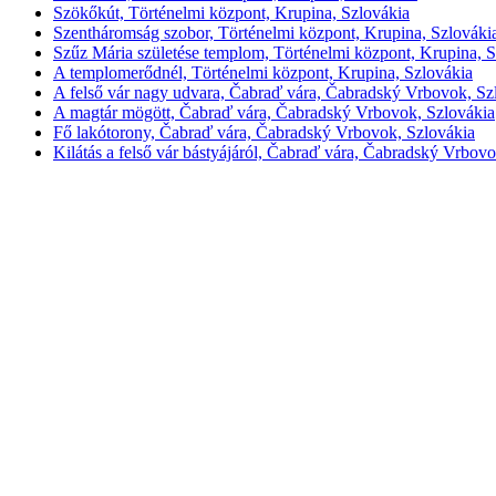
Szökőkút, Történelmi központ, Krupina, Szlovákia
Szentháromság szobor, Történelmi központ, Krupina, Szlováki
Szűz Mária születése templom, Történelmi központ, Krupina, S
A templomerődnél, Történelmi központ, Krupina, Szlovákia
A felső vár nagy udvara, Čabraď vára, Čabradský Vrbovok, Sz
A magtár mögött, Čabraď vára, Čabradský Vrbovok, Szlovákia
Fő lakótorony, Čabraď vára, Čabradský Vrbovok, Szlovákia
Kilátás a felső vár bástyájáról, Čabraď vára, Čabradský Vrbov