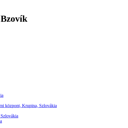
 Bzovík
ia
i központ, Krupina, Szlovákia
 Szlovákia
ia