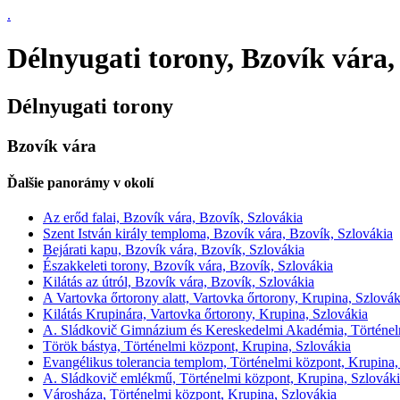
.
Délnyugati torony, Bzovík vára,
Délnyugati torony
Bzovík vára
Ďalšie panorámy v okolí
Az erőd falai, Bzovík vára, Bzovík, Szlovákia
Szent István király temploma, Bzovík vára, Bzovík, Szlovákia
Bejárati kapu, Bzovík vára, Bzovík, Szlovákia
Északkeleti torony, Bzovík vára, Bzovík, Szlovákia
Kilátás az útról, Bzovík vára, Bzovík, Szlovákia
A Vartovka őrtorony alatt, Vartovka őrtorony, Krupina, Szlovák
Kilátás Krupinára, Vartovka őrtorony, Krupina, Szlovákia
A. Sládkovič Gimnázium és Kereskedelmi Akadémia, Történelm
Török bástya, Történelmi központ, Krupina, Szlovákia
Evangélikus tolerancia templom, Történelmi központ, Krupina,
A. Sládkovič emlékmű, Történelmi központ, Krupina, Szlovák
Városháza, Történelmi központ, Krupina, Szlovákia