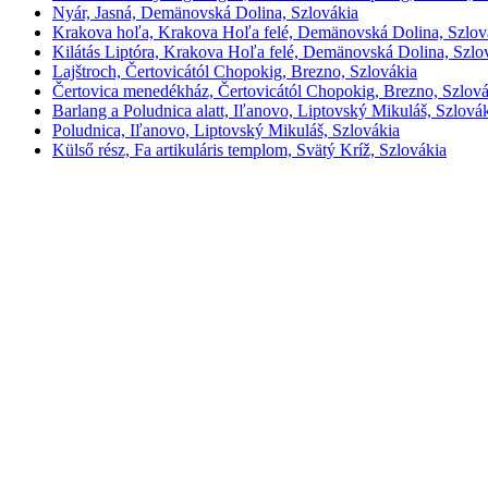
Nyár, Jasná, Demänovská Dolina, Szlovákia
Krakova hoľa, Krakova Hoľa felé, Demänovská Dolina, Szlov
Kilátás Liptóra, Krakova Hoľa felé, Demänovská Dolina, Szlo
Lajštroch, Čertovicától Chopokig, Brezno, Szlovákia
Čertovica menedékház, Čertovicától Chopokig, Brezno, Szlová
Barlang a Poludnica alatt, Iľanovo, Liptovský Mikuláš, Szlová
Poludnica, Iľanovo, Liptovský Mikuláš, Szlovákia
Külső rész, Fa artikuláris templom, Svätý Kríž, Szlovákia