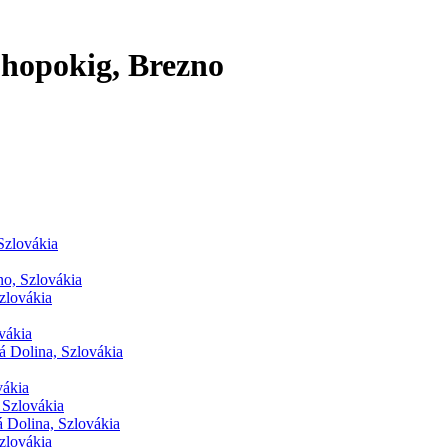
Chopokig, Brezno
Szlovákia
no, Szlovákia
zlovákia
vákia
á Dolina, Szlovákia
vákia
 Szlovákia
 Dolina, Szlovákia
zlovákia