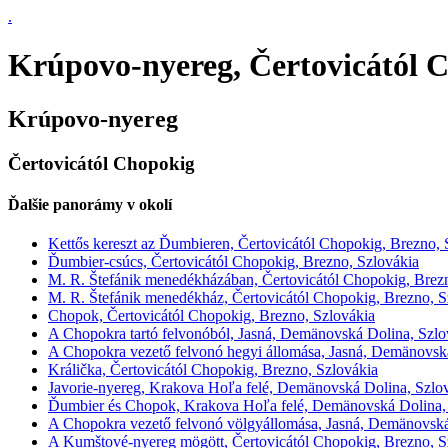
.
Krúpovo-nyereg, Čertovicától 
Krúpovo-nyereg
Čertovicától Chopokig
Ďalšie panorámy v okolí
Kettős kereszt az Ďumbieren, Čertovicától Chopokig, Brezno, 
Ďumbier-csúcs, Čertovicától Chopokig, Brezno, Szlovákia
M. R. Štefánik menedékházában, Čertovicától Chopokig, Brez
M. R. Štefánik menedékház, Čertovicától Chopokig, Brezno, S
Chopok, Čertovicától Chopokig, Brezno, Szlovákia
A Chopokra tartó felvonóból, Jasná, Demänovská Dolina, Szlo
A Chopokra vezető felvonó hegyi állomása, Jasná, Demänovsk
Králička, Čertovicától Chopokig, Brezno, Szlovákia
Javorie-nyereg, Krakova Hoľa felé, Demänovská Dolina, Szlo
Ďumbier és Chopok, Krakova Hoľa felé, Demänovská Dolina,
A Chopokra vezető felvonó völgyállomása, Jasná, Demänovská
A Kumštové-nyereg mögött, Čertovicától Chopokig, Brezno, S