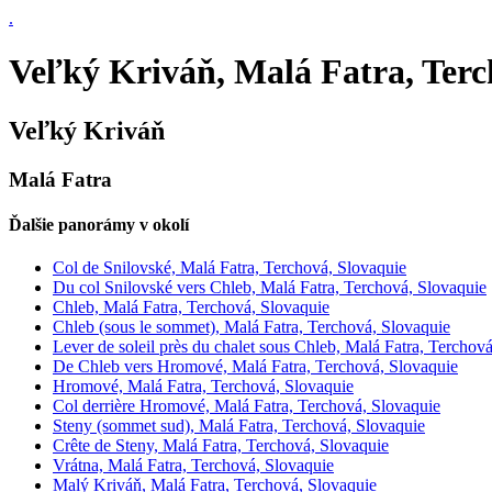
.
Veľký Kriváň, Malá Fatra, Ter
Veľký Kriváň
Malá Fatra
Ďalšie panorámy v okolí
Col de Snilovské, Malá Fatra, Terchová, Slovaquie
Du col Snilovské vers Chleb, Malá Fatra, Terchová, Slovaquie
Chleb, Malá Fatra, Terchová, Slovaquie
Chleb (sous le sommet), Malá Fatra, Terchová, Slovaquie
Lever de soleil près du chalet sous Chleb, Malá Fatra, Terchov
De Chleb vers Hromové, Malá Fatra, Terchová, Slovaquie
Hromové, Malá Fatra, Terchová, Slovaquie
Col derrière Hromové, Malá Fatra, Terchová, Slovaquie
Steny (sommet sud), Malá Fatra, Terchová, Slovaquie
Crête de Steny, Malá Fatra, Terchová, Slovaquie
Vrátna, Malá Fatra, Terchová, Slovaquie
Malý Kriváň, Malá Fatra, Terchová, Slovaquie