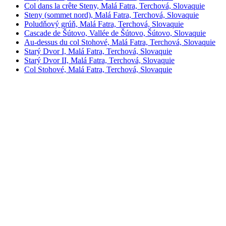
Col dans la crête Steny, Malá Fatra, Terchová, Slovaquie
Steny (sommet nord), Malá Fatra, Terchová, Slovaquie
Poludňový grúň, Malá Fatra, Terchová, Slovaquie
Cascade de Šútovo, Vallée de Šútovo, Šútovo, Slovaquie
Au-dessus du col Stohové, Malá Fatra, Terchová, Slovaquie
Starý Dvor I, Malá Fatra, Terchová, Slovaquie
Starý Dvor II, Malá Fatra, Terchová, Slovaquie
Col Stohové, Malá Fatra, Terchová, Slovaquie