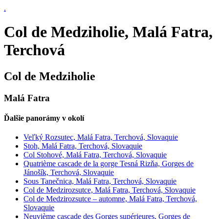
.
Col de Medziholie, Malá Fatra,
Terchová
Col de Medziholie
Malá Fatra
Ďalšie panorámy v okolí
Veľký Rozsutec, Malá Fatra, Terchová, Slovaquie
Stoh, Malá Fatra, Terchová, Slovaquie
Col Stohové, Malá Fatra, Terchová, Slovaquie
Quatrième cascade de la gorge Tesná Rizňa, Gorges de
Jánošík, Terchová, Slovaquie
Sous Tanečnica, Malá Fatra, Terchová, Slovaquie
Col de Medzirozsutce, Malá Fatra, Terchová, Slovaquie
Col de Medzirozsutce – automne, Malá Fatra, Terchová,
Slovaquie
Neuvième cascade des Gorges supérieures, Gorges de