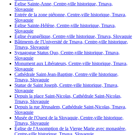
Église Sainte-Anne, Centre-ville historique, Trnava,
Slovaquie
Entrée de la zone piétonne, Centre-ville historique, Trnava,
Slovaquie
Église Sainte-Hélène, Centre-ville historique, Trnava,
Slovaquie
Église évangélique, Centre-ville historique, Trnava, Slovaquie
Bâtiments de l'Université de Trnava, Centre-ville historique,
Trnava, Slovaquie
Synagogue Status Quo, Centre-ville historique, Trnava,
Slovaquie
Monument aux Libérateurs, Centre-ville historique, Trnava,
Slovaquie
Cathédrale Saint-Jean-Baptiste, Centre-ville historique,
Trnava, Slovaquie
Statue de Saint Joseph, Centre-ville historique, Trnava,
Slovaquie
Depuis la place Saint-Nicolas, Cathédrale Saint-Nicolas,
Trnava, Slovaquie
Depuis la rue Jérusalem, Cathédrale Saint-Nicolas, Trnava,
Slovaquie
Musée de l'Ouest de la Slovaquie, Centre-ville historique,
Trnava, Slovaquie
Église de l'Assomption de la Vierge Marie avec monastère,
Centre-ville historique, Trnava, Slovaquie