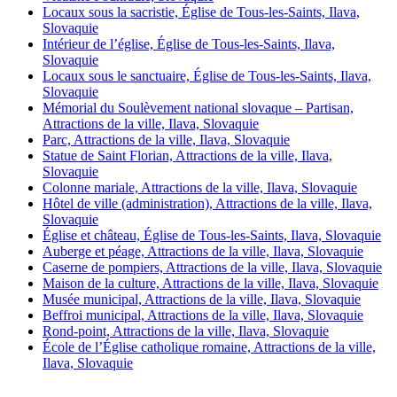
Locaux sous la sacristie, Église de Tous-les-Saints, Ilava,
Slovaquie
Intérieur de l’église, Église de Tous-les-Saints, Ilava,
Slovaquie
Locaux sous le sanctuaire, Église de Tous-les-Saints, Ilava,
Slovaquie
Mémorial du Soulèvement national slovaque – Partisan,
Attractions de la ville, Ilava, Slovaquie
Parc, Attractions de la ville, Ilava, Slovaquie
Statue de Saint Florian, Attractions de la ville, Ilava,
Slovaquie
Colonne mariale, Attractions de la ville, Ilava, Slovaquie
Hôtel de ville (administration), Attractions de la ville, Ilava,
Slovaquie
Église et château, Église de Tous-les-Saints, Ilava, Slovaquie
Auberge et péage, Attractions de la ville, Ilava, Slovaquie
Caserne de pompiers, Attractions de la ville, Ilava, Slovaquie
Maison de la culture, Attractions de la ville, Ilava, Slovaquie
Musée municipal, Attractions de la ville, Ilava, Slovaquie
Beffroi municipal, Attractions de la ville, Ilava, Slovaquie
Rond-point, Attractions de la ville, Ilava, Slovaquie
École de l’Église catholique romaine, Attractions de la ville,
Ilava, Slovaquie