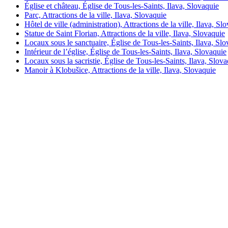
Église et château, Église de Tous-les-Saints, Ilava, Slovaquie
Parc, Attractions de la ville, Ilava, Slovaquie
Hôtel de ville (administration), Attractions de la ville, Ilava, Sl
Statue de Saint Florian, Attractions de la ville, Ilava, Slovaquie
Locaux sous le sanctuaire, Église de Tous-les-Saints, Ilava, Sl
Intérieur de l’église, Église de Tous-les-Saints, Ilava, Slovaquie
Locaux sous la sacristie, Église de Tous-les-Saints, Ilava, Slov
Manoir à Klobušice, Attractions de la ville, Ilava, Slovaquie