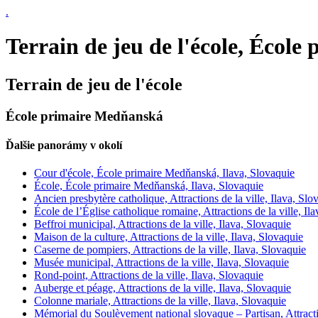
.
Terrain de jeu de l'école, Écol
Terrain de jeu de l'école
École primaire Medňanská
Ďalšie panorámy v okolí
Cour d'école, École primaire Medňanská, Ilava, Slovaquie
École, École primaire Medňanská, Ilava, Slovaquie
Ancien presbytère catholique, Attractions de la ville, Ilava, Slo
École de l’Église catholique romaine, Attractions de la ville, Il
Beffroi municipal, Attractions de la ville, Ilava, Slovaquie
Maison de la culture, Attractions de la ville, Ilava, Slovaquie
Caserne de pompiers, Attractions de la ville, Ilava, Slovaquie
Musée municipal, Attractions de la ville, Ilava, Slovaquie
Rond-point, Attractions de la ville, Ilava, Slovaquie
Auberge et péage, Attractions de la ville, Ilava, Slovaquie
Colonne mariale, Attractions de la ville, Ilava, Slovaquie
Mémorial du Soulèvement national slovaque – Partisan, Attractio