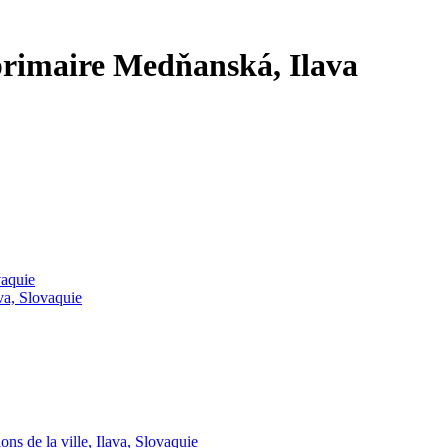
e primaire Medňanská, Ilava
vaquie
ava, Slovaquie
ns de la ville, Ilava, Slovaquie