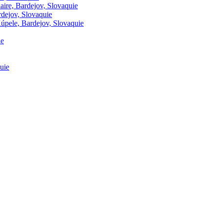
laire, Bardejov, Slovaquie
rdejov, Slovaquie
Kúpele, Bardejov, Slovaquie
ie
uie