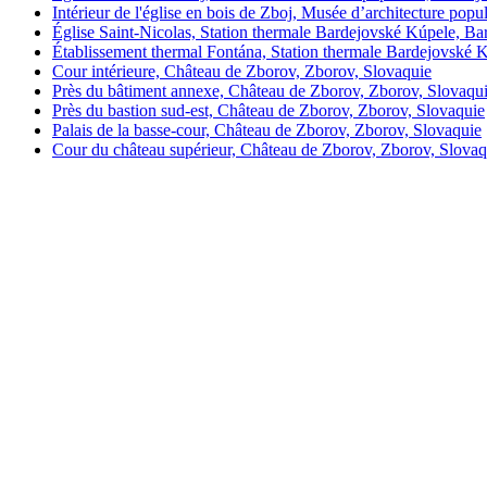
Intérieur de l'église en bois de Zboj, Musée d’architecture popu
Église Saint-Nicolas, Station thermale Bardejovské Kúpele, Ba
Établissement thermal Fontána, Station thermale Bardejovské 
Cour intérieure, Château de Zborov, Zborov, Slovaquie
Près du bâtiment annexe, Château de Zborov, Zborov, Slovaqu
Près du bastion sud-est, Château de Zborov, Zborov, Slovaquie
Palais de la basse-cour, Château de Zborov, Zborov, Slovaquie
Cour du château supérieur, Château de Zborov, Zborov, Slovaq