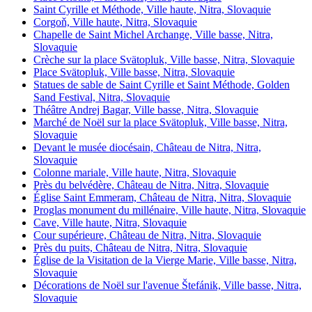
Saint Cyrille et Méthode, Ville haute, Nitra, Slovaquie
Corgoň, Ville haute, Nitra, Slovaquie
Chapelle de Saint Michel Archange, Ville basse, Nitra,
Slovaquie
Crèche sur la place Svätopluk, Ville basse, Nitra, Slovaquie
Place Svätopluk, Ville basse, Nitra, Slovaquie
Statues de sable de Saint Cyrille et Saint Méthode, Golden
Sand Festival, Nitra, Slovaquie
Théâtre Andrej Bagar, Ville basse, Nitra, Slovaquie
Marché de Noël sur la place Svätopluk, Ville basse, Nitra,
Slovaquie
Devant le musée diocésain, Château de Nitra, Nitra,
Slovaquie
Colonne mariale, Ville haute, Nitra, Slovaquie
Près du belvédère, Château de Nitra, Nitra, Slovaquie
Église Saint Emmeram, Château de Nitra, Nitra, Slovaquie
Proglas monument du millénaire, Ville haute, Nitra, Slovaquie
Cave, Ville haute, Nitra, Slovaquie
Cour supérieure, Château de Nitra, Nitra, Slovaquie
Près du puits, Château de Nitra, Nitra, Slovaquie
Église de la Visitation de la Vierge Marie, Ville basse, Nitra,
Slovaquie
Décorations de Noël sur l'avenue Štefánik, Ville basse, Nitra,
Slovaquie