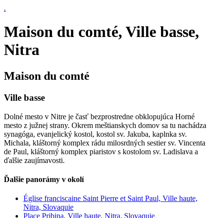
.
Maison du comté, Ville basse,
Nitra
Maison du comté
Ville basse
Dolné mesto v Nitre je časť bezprostredne obklopujúca Horné
mesto z južnej strany. Okrem meštianskych domov sa tu nachádza
synagóga, evanjelický kostol, kostol sv. Jakuba, kaplnka sv.
Michala, kláštorný komplex rádu milosrdných sestier sv. Vincenta
de Paul, kláštorný komplex piaristov s kostolom sv. Ladislava a
ďalšie zaujímavosti.
Ďalšie panorámy v okolí
Église franciscaine Saint Pierre et Saint Paul, Ville haute,
Nitra, Slovaquie
Place Pribina, Ville haute, Nitra, Slovaquie