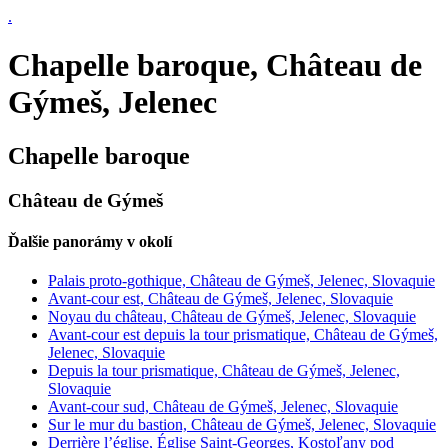
.
Chapelle baroque, Château de
Gýmeš, Jelenec
Chapelle baroque
Château de Gýmeš
Ďalšie panorámy v okolí
Palais proto-gothique, Château de Gýmeš, Jelenec, Slovaquie
Avant-cour est, Château de Gýmeš, Jelenec, Slovaquie
Noyau du château, Château de Gýmeš, Jelenec, Slovaquie
Avant-cour est depuis la tour prismatique, Château de Gýmeš,
Jelenec, Slovaquie
Depuis la tour prismatique, Château de Gýmeš, Jelenec,
Slovaquie
Avant-cour sud, Château de Gýmeš, Jelenec, Slovaquie
Sur le mur du bastion, Château de Gýmeš, Jelenec, Slovaquie
Derrière l’église, Église Saint-Georges, Kostoľany pod