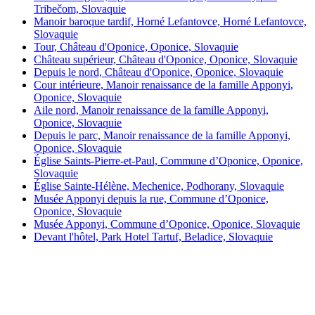
Tribečom, Slovaquie
Manoir baroque tardif, Horné Lefantovce, Horné Lefantovce,
Slovaquie
Tour, Château d'Oponice, Oponice, Slovaquie
Château supérieur, Château d'Oponice, Oponice, Slovaquie
Depuis le nord, Château d'Oponice, Oponice, Slovaquie
Cour intérieure, Manoir renaissance de la famille Apponyi,
Oponice, Slovaquie
Aile nord, Manoir renaissance de la famille Apponyi,
Oponice, Slovaquie
Depuis le parc, Manoir renaissance de la famille Apponyi,
Oponice, Slovaquie
Église Saints-Pierre-et-Paul, Commune d’Oponice, Oponice,
Slovaquie
Église Sainte-Hélène, Mechenice, Podhorany, Slovaquie
Musée Apponyi depuis la rue, Commune d’Oponice,
Oponice, Slovaquie
Musée Apponyi, Commune d’Oponice, Oponice, Slovaquie
Devant l'hôtel, Park Hotel Tartuf, Beladice, Slovaquie