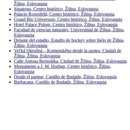
Žilina, Eslovaquia
Sinagoga, Centro histórico, Žilina, Eslovaquia
Palacio Rosenfeld, Centro histórico, Žilina, Eslovaquia
Grand Bio Universum, Centro histórico, Žilina, Eslovaquia
Hotel Palace Polom, Centro histórico, Žilina, Eslovaquia
Facultad de ciencias naturales, Universidad de Žilina, Žilina,
Eslovaquia
Delante del estadio, Estadio de hockey sobre hielo de Žilina,
Žilina, Eslovaquia
Veľká Okružná – Komenského desde la azotea, Ciudad de
Žilina, Žilina, Eslovaquia
Calle Antona Bernoláka, Ciudad de Žilina, Žilina, Eslovaquia
Monumento a J. M. Hurban, Centro histórico, Žilina,
Eslovaquia
Desde el parque, Castillo de Budatín, Žilina, Eslovaquia
Barbacana, Castillo de Budatín, Žilina, Eslovaquia