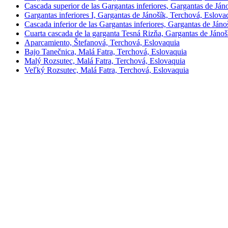
Cascada superior de las Gargantas inferiores, Gargantas de Ján
Gargantas inferiores I, Gargantas de Jánošík, Terchová, Eslova
Cascada inferior de las Gargantas inferiores, Gargantas de Ján
Cuarta cascada de la garganta Tesná Rizňa, Gargantas de Jánoš
Aparcamiento, Štefanová, Terchová, Eslovaquia
Bajo Tanečnica, Malá Fatra, Terchová, Eslovaquia
Malý Rozsutec, Malá Fatra, Terchová, Eslovaquia
Veľký Rozsutec, Malá Fatra, Terchová, Eslovaquia