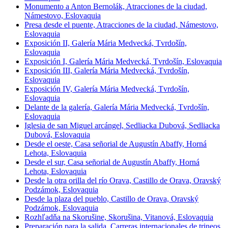
Monumento a Anton Bernolák, Atracciones de la ciudad,
Námestovo, Eslovaquia
Presa desde el puente, Atracciones de la ciudad, Námestovo,
Eslovaquia
Exposición II, Galería Mária Medvecká, Tvrdošín,
Eslovaquia
Exposición I, Galería Mária Medvecká, Tvrdošín, Eslovaquia
Exposición III, Galería Mária Medvecká, Tvrdošín,
Eslovaquia
Exposición IV, Galería Mária Medvecká, Tvrdošín,
Eslovaquia
Delante de la galería, Galería Mária Medvecká, Tvrdošín,
Eslovaquia
Iglesia de san Miguel arcángel, Sedliacka Dubová, Sedliacka
Dubová, Eslovaquia
Desde el oeste, Casa señorial de Augustín Abaffy, Horná
Lehota, Eslovaquia
Desde el sur, Casa señorial de Augustín Abaffy, Horná
Lehota, Eslovaquia
Desde la otra orilla del río Orava, Castillo de Orava, Oravský
Podzámok, Eslovaquia
Desde la plaza del pueblo, Castillo de Orava, Oravský
Podzámok, Eslovaquia
Rozhľadňa na Skorušine, Skorušina, Vitanová, Eslovaquia
Preparación para la salida, Carreras internacionales de trineos