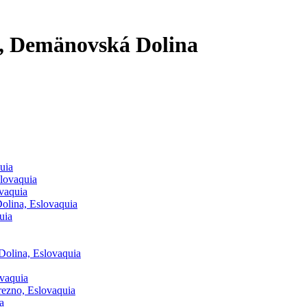
, Demänovská Dolina
uia
lovaquia
vaquia
Dolina, Eslovaquia
uia
Dolina, Eslovaquia
ovaquia
rezno, Eslovaquia
a