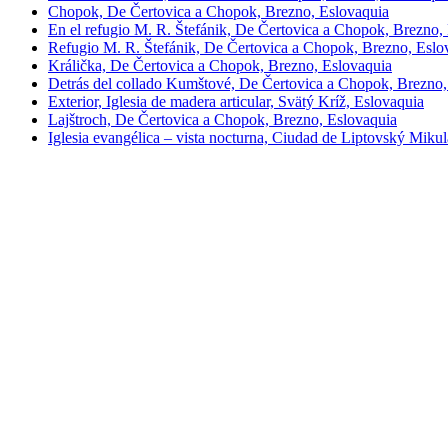
Chopok, De Čertovica a Chopok, Brezno, Eslovaquia
En el refugio M. R. Štefánik, De Čertovica a Chopok, Brezno,
Refugio M. R. Štefánik, De Čertovica a Chopok, Brezno, Eslo
Králička, De Čertovica a Chopok, Brezno, Eslovaquia
Detrás del collado Kumštové, De Čertovica a Chopok, Brezno,
Exterior, Iglesia de madera articular, Svätý Kríž, Eslovaquia
Lajštroch, De Čertovica a Chopok, Brezno, Eslovaquia
Iglesia evangélica – vista nocturna, Ciudad de Liptovský Miku