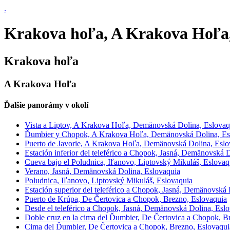
.
Krakova hoľa, A Krakova Hoľa
Krakova hoľa
A Krakova Hoľa
Ďalšie panorámy v okolí
Vista a Liptov, A Krakova Hoľa, Demänovská Dolina, Eslovaq
Ďumbier y Chopok, A Krakova Hoľa, Demänovská Dolina, Es
Puerto de Javorie, A Krakova Hoľa, Demänovská Dolina, Eslo
Estación inferior del teleférico a Chopok, Jasná, Demänovská 
Cueva bajo el Poludnica, Iľanovo, Liptovský Mikuláš, Eslovaq
Verano, Jasná, Demänovská Dolina, Eslovaquia
Poludnica, Iľanovo, Liptovský Mikuláš, Eslovaquia
Estación superior del teleférico a Chopok, Jasná, Demänovská 
Puerto de Krúpa, De Čertovica a Chopok, Brezno, Eslovaquia
Desde el teleférico a Chopok, Jasná, Demänovská Dolina, Esl
Doble cruz en la cima del Ďumbier, De Čertovica a Chopok, B
Cima del Ďumbier, De Čertovica a Chopok, Brezno, Eslovaqui