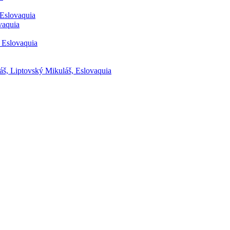
 Eslovaquia
vaquia
 Eslovaquia
láš, Liptovský Mikuláš, Eslovaquia