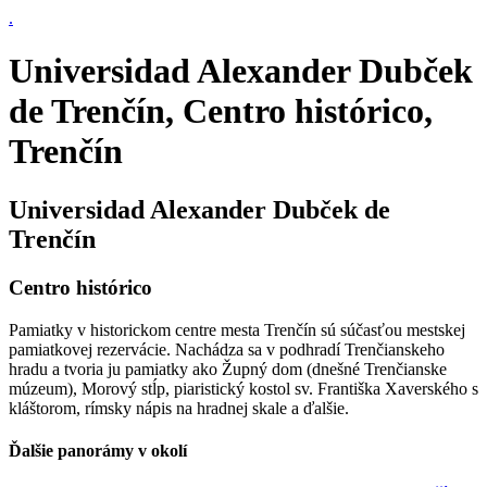
.
Universidad Alexander Dubček
de Trenčín, Centro histórico,
Trenčín
Universidad Alexander Dubček de
Trenčín
Centro histórico
Pamiatky v historickom centre mesta Trenčín sú súčasťou mestskej
pamiatkovej rezervácie. Nachádza sa v podhradí Trenčianskeho
hradu a tvoria ju pamiatky ako Župný dom (dnešné Trenčianske
múzeum), Morový stĺp, piaristický kostol sv. Františka Xaverského s
kláštorom, rímsky nápis na hradnej skale a ďalšie.
Ďalšie panorámy v okolí