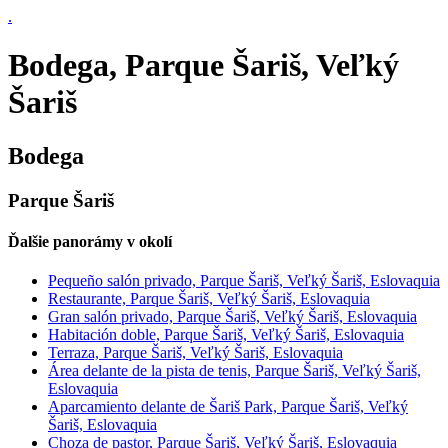
.
Bodega, Parque Šariš, Veľký
Šariš
Bodega
Parque Šariš
Ďalšie panorámy v okolí
Pequeño salón privado, Parque Šariš, Veľký Šariš, Eslovaquia
Restaurante, Parque Šariš, Veľký Šariš, Eslovaquia
Gran salón privado, Parque Šariš, Veľký Šariš, Eslovaquia
Habitación doble, Parque Šariš, Veľký Šariš, Eslovaquia
Terraza, Parque Šariš, Veľký Šariš, Eslovaquia
Área delante de la pista de tenis, Parque Šariš, Veľký Šariš,
Eslovaquia
Aparcamiento delante de Šariš Park, Parque Šariš, Veľký
Šariš, Eslovaquia
Choza de pastor, Parque Šariš, Veľký Šariš, Eslovaquia