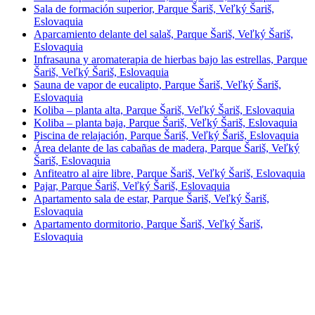
Sala de formación superior, Parque Šariš, Veľký Šariš,
Eslovaquia
Aparcamiento delante del salaš, Parque Šariš, Veľký Šariš,
Eslovaquia
Infrasauna y aromaterapia de hierbas bajo las estrellas, Parque
Šariš, Veľký Šariš, Eslovaquia
Sauna de vapor de eucalipto, Parque Šariš, Veľký Šariš,
Eslovaquia
Koliba – planta alta, Parque Šariš, Veľký Šariš, Eslovaquia
Koliba – planta baja, Parque Šariš, Veľký Šariš, Eslovaquia
Piscina de relajación, Parque Šariš, Veľký Šariš, Eslovaquia
Área delante de las cabañas de madera, Parque Šariš, Veľký
Šariš, Eslovaquia
Anfiteatro al aire libre, Parque Šariš, Veľký Šariš, Eslovaquia
Pajar, Parque Šariš, Veľký Šariš, Eslovaquia
Apartamento sala de estar, Parque Šariš, Veľký Šariš,
Eslovaquia
Apartamento dormitorio, Parque Šariš, Veľký Šariš,
Eslovaquia