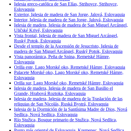
Iglesia greco-católica de San Elías, Strihovce, Strihovce,
Eslovaquia
Exterior, Iglesia de madera de San Jorge, Jalová, Eslovaquia
Interior, Iglesia de madera de San Jorge, Jalová, Eslovaquia
Iglesia de madera, Iglesia de madera de San Miguel Arcángel,
Uličské Krivé, Eslovaquia
Vista frontal, Iglesia de madera de San Miguel Arcángel,
Ruský Potok, Eslovaquia
Desde el templo de la Ascensión de Jesucristo, Iglesia de
madera de San Miguel Arcángel, Ruský Potok, Eslovaquia
Vista panorámica, Peña de Snina, Remetské Hámre,
Eslovaquia
Orilla este, Lago Morské oko, Remetské Hámre, Eslovaquia
Palacete Morské oko, Lago Morské oko, Remetské Hámre,
Eslovaquia
Orilla sur, Lago Morské oko, Remetské Hámre, Eslovaquia
Iglesia de madera, Iglesia de madera de San Basilio el
Grande, Hrabová Roztoka, Eslovaquia
Iglesia de madera, Iglesia de madera de la Traslación de las
reliquias de San Nicolás, Ruská Bystrá, Eslovaquia
Iglesia de la Dormición de la Santísima Madre de Dios, Nová
Sedlica, Nová Sedlica, Eslovaquia
Río Stužica, Bosque primario de Stužica, Nová Sedlica,
Eslovaquia
Punto más oriental de Eslovaquia, Kremenec, Nová Sedlica,