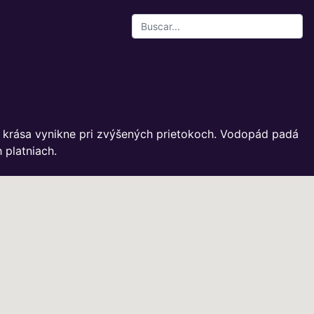
o krása vynikne pri zvýšených prietokoch. Vodopád padá
 platniach.