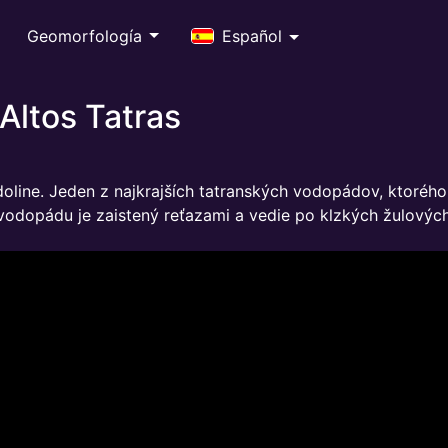
Geomorfología
Español
Altos Tatras
line. Jeden z najkrajších tatranských vodopádov, ktoréh
vodopádu je zaistený reťazami a vedie po klzkých žulových