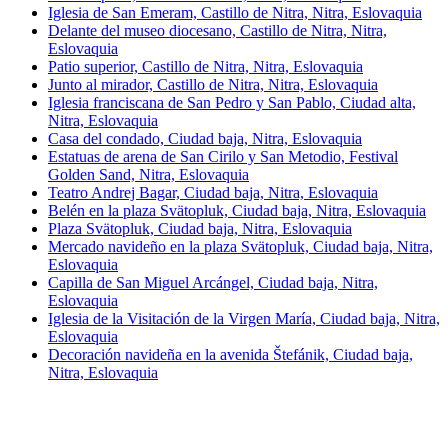
Iglesia de San Emeram, Castillo de Nitra, Nitra, Eslovaquia
Delante del museo diocesano, Castillo de Nitra, Nitra,
Eslovaquia
Patio superior, Castillo de Nitra, Nitra, Eslovaquia
Junto al mirador, Castillo de Nitra, Nitra, Eslovaquia
Iglesia franciscana de San Pedro y San Pablo, Ciudad alta,
Nitra, Eslovaquia
Casa del condado, Ciudad baja, Nitra, Eslovaquia
Estatuas de arena de San Cirilo y San Metodio, Festival
Golden Sand, Nitra, Eslovaquia
Teatro Andrej Bagar, Ciudad baja, Nitra, Eslovaquia
Belén en la plaza Svätopluk, Ciudad baja, Nitra, Eslovaquia
Plaza Svätopluk, Ciudad baja, Nitra, Eslovaquia
Mercado navideño en la plaza Svätopluk, Ciudad baja, Nitra,
Eslovaquia
Capilla de San Miguel Arcángel, Ciudad baja, Nitra,
Eslovaquia
Iglesia de la Visitación de la Virgen María, Ciudad baja, Nitra,
Eslovaquia
Decoración navideña en la avenida Štefánik, Ciudad baja,
Nitra, Eslovaquia