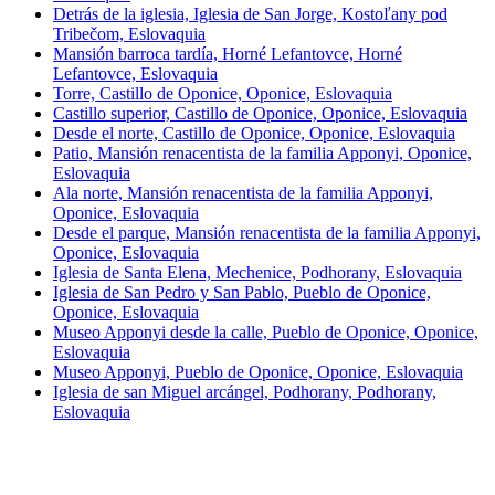
Detrás de la iglesia, Iglesia de San Jorge, Kostoľany pod
Tribečom, Eslovaquia
Mansión barroca tardía, Horné Lefantovce, Horné
Lefantovce, Eslovaquia
Torre, Castillo de Oponice, Oponice, Eslovaquia
Castillo superior, Castillo de Oponice, Oponice, Eslovaquia
Desde el norte, Castillo de Oponice, Oponice, Eslovaquia
Patio, Mansión renacentista de la familia Apponyi, Oponice,
Eslovaquia
Ala norte, Mansión renacentista de la familia Apponyi,
Oponice, Eslovaquia
Desde el parque, Mansión renacentista de la familia Apponyi,
Oponice, Eslovaquia
Iglesia de Santa Elena, Mechenice, Podhorany, Eslovaquia
Iglesia de San Pedro y San Pablo, Pueblo de Oponice,
Oponice, Eslovaquia
Museo Apponyi desde la calle, Pueblo de Oponice, Oponice,
Eslovaquia
Museo Apponyi, Pueblo de Oponice, Oponice, Eslovaquia
Iglesia de san Miguel arcángel, Podhorany, Podhorany,
Eslovaquia