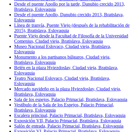
Desde el puente Apollo por la tarde, Danubio crecido 2013,
Bratislava, Eslovaquia
Desde el puente Apollo, Danubio crecido 2013, Bratislava,
Eslovaquia
Línea de tranvía, Puente Viejo (después de la rehabilitación de
2015), Bratislava, Eslovaquia
Puente Viejo desde la Facultad de Filosofía de la Universidad
Comenius, Ciudad vieja, Bratislava, Eslovaquia
Museo Nacional Eslovaco, Ciudad vieja, Bratislava,
Eslovaquia
Monumento a los partisanos búlgaros, Ciudad vieja,
Bratislava, Eslovaquia
Belén en la plaza Hviezdoslav, Ciudad vieja, Bratislava,
Eslovaquia
Teatro Nacional Eslovaco, Ciudad vieja, Bratislava,
Eslovaquia
Mercado navideño en la plaza Hviezdoslav, Ciudad vieja,
Bratislava, Eslovaquia
Sala de los espejos, Palacio Primacial, Bratislava, Eslovaquia
Vestíbulo de la Sala de los Espejos, Palacio Primacial,
Bratislava, Eslovaquia
Escalera principal, Palacio Primacial, Bratislava, Eslovaquia
Exposición VII, Palacio Primacial, Bratislava, Eslovaquia
Salón de entrada, Palacio Primacial, Bratislava, Eslovaquia
Exposición VI, Palacio Primacial, Bratislava, Eslovaquia