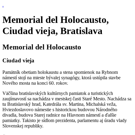
.
Memorial del Holocausto,
Ciudad vieja, Bratislava
Memorial del Holocausto
Ciudad vieja
Pamätník obetiam holokaustu a stena spomienok na Rybnom
námestí stojí na mieste bývalej synagógy, ktorá ustúpila stavbe
Nového mosta na konci 60. rokov.
Väčšina bratislavských kultúrnych pamiatok a turistických
zaujímavostí sa nachádza v mestskej časti Staré Mesto. Nachádza sa
tu Bratislavský hrad, Katedrála sv. Martina, Michalská veža,
Hviezdoslavovo námestie s historickou budovou Národného
divadla, budova Starej radnice na Hlavnom námestí a ďalšie
pamiatky. Takisto je sídlom prezidenta, parlamentu aj úradu vlady
Slovenskej republiky.