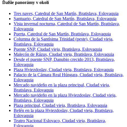
Ďalšie panorámy v okolí
Tres naves, Catedral de San Martín, Bratislava, Eslovaquia
Santuario, Catedral de San Martín, Bratislava, Eslovaquia
Vista invernal nocturna, Catedral de San Martín, Bratislava,
Eslovaquia
Puerta, Catedral de San Martín, Bratislava, Eslovaquia
Columna de la Santísima Trinidad (peste), Ciudad vieja,
Bratislava, Eslovaquia
Puente SNP, Ciudad vieja, Bratislava, Eslovaquia
Malecón de Rázus, Ciudad vieja, Bratislava, Eslovaquia
Desde el puente SNP, Danubio crecido 2013, Bratislava,
Eslovaquia
Plaza Hviezdoslav, Ciudad vieja, Bratislava, Eslovaquia
Palacio de la Cámara Real Húngara, Ciudad vieja, Bratislava,
Eslovaquia
Mercado navideño en la plaza principal, Ciudad vieja,
Bratislava, Eslovaquia
Mercado navideño en la plaza Hviezdoslav, Ciudad vieja,
Bratislava, Eslovaquia
Plaza principal, Ciudad vieja, Bratislava, Eslovaquia
Belén en la plaza Hviezdoslav, Ciudad vieja, Bratislava,
Eslovaquia
Teatro Nacional Eslovaco, Ciudad vieja, Bratislava,
Eslovaquia