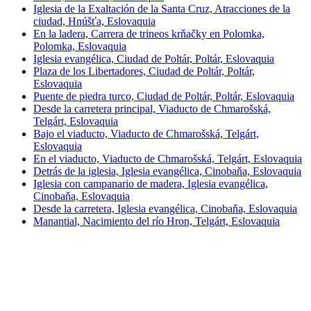
Iglesia de la Exaltación de la Santa Cruz, Atracciones de la
ciudad, Hnúšťa, Eslovaquia
En la ladera, Carrera de trineos krňačky en Polomka,
Polomka, Eslovaquia
Iglesia evangélica, Ciudad de Poltár, Poltár, Eslovaquia
Plaza de los Libertadores, Ciudad de Poltár, Poltár,
Eslovaquia
Puente de piedra turco, Ciudad de Poltár, Poltár, Eslovaquia
Desde la carretera principal, Viaducto de Chmarošská,
Telgárt, Eslovaquia
Bajo el viaducto, Viaducto de Chmarošská, Telgárt,
Eslovaquia
En el viaducto, Viaducto de Chmarošská, Telgárt, Eslovaquia
Detrás de la iglesia, Iglesia evangélica, Cinobaňa, Eslovaquia
Iglesia con campanario de madera, Iglesia evangélica,
Cinobaňa, Eslovaquia
Desde la carretera, Iglesia evangélica, Cinobaňa, Eslovaquia
Manantial, Nacimiento del río Hron, Telgárt, Eslovaquia