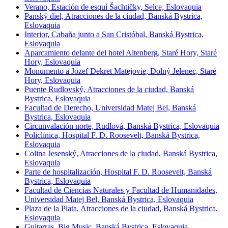
Verano, Estación de esquí Šachtičky, Selce, Eslovaquia
Panský diel, Atracciones de la ciudad, Banská Bystrica,
Eslovaquia
Interior, Cabaña junto a San Cristóbal, Banská Bystrica,
Eslovaquia
Aparcamiento delante del hotel Altenberg, Staré Hory, Staré
Hory, Eslovaquia
Monumento a Jozef Dekret Matejovie, Dolný Jelenec, Staré
Hory, Eslovaquia
Puente Rudlovský, Atracciones de la ciudad, Banská
Bystrica, Eslovaquia
Facultad de Derecho, Universidad Matej Bel, Banská
Bystrica, Eslovaquia
Circunvalación norte, Rudlová, Banská Bystrica, Eslovaquia
Policlínica, Hospital F. D. Roosevelt, Banská Bystrica,
Eslovaquia
Colina Jesenský, Atracciones de la ciudad, Banská Bystrica,
Eslovaquia
Parte de hospitalización, Hospital F. D. Roosevelt, Banská
Bystrica, Eslovaquia
Facultad de Ciencias Naturales y Facultad de Humanidades,
Universidad Matej Bel, Banská Bystrica, Eslovaquia
Plaza de la Plata, Atracciones de la ciudad, Banská Bystrica,
Eslovaquia
Guitarras, Big Music, Banská Bystrica, Eslovaquia