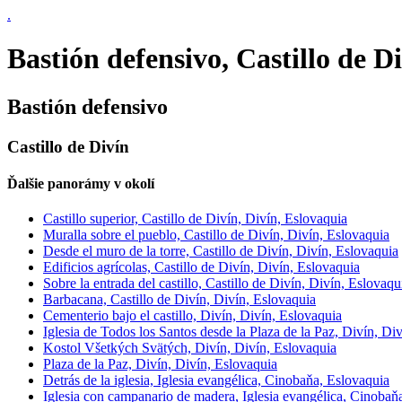
.
Bastión defensivo, Castillo de D
Bastión defensivo
Castillo de Divín
Ďalšie panorámy v okolí
Castillo superior, Castillo de Divín, Divín, Eslovaquia
Muralla sobre el pueblo, Castillo de Divín, Divín, Eslovaquia
Desde el muro de la torre, Castillo de Divín, Divín, Eslovaquia
Edificios agrícolas, Castillo de Divín, Divín, Eslovaquia
Sobre la entrada del castillo, Castillo de Divín, Divín, Eslovaqu
Barbacana, Castillo de Divín, Divín, Eslovaquia
Cementerio bajo el castillo, Divín, Divín, Eslovaquia
Iglesia de Todos los Santos desde la Plaza de la Paz, Divín, Di
Kostol Všetkých Svätých, Divín, Divín, Eslovaquia
Plaza de la Paz, Divín, Divín, Eslovaquia
Detrás de la iglesia, Iglesia evangélica, Cinobaňa, Eslovaquia
Iglesia con campanario de madera, Iglesia evangélica, Cinobaň