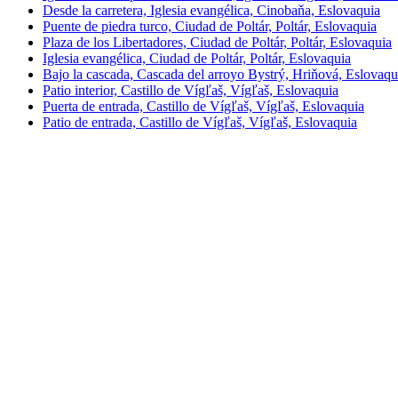
Desde la carretera, Iglesia evangélica, Cinobaňa, Eslovaquia
Puente de piedra turco, Ciudad de Poltár, Poltár, Eslovaquia
Plaza de los Libertadores, Ciudad de Poltár, Poltár, Eslovaquia
Iglesia evangélica, Ciudad de Poltár, Poltár, Eslovaquia
Bajo la cascada, Cascada del arroyo Bystrý, Hriňová, Eslovaqu
Patio interior, Castillo de Vígľaš, Vígľaš, Eslovaquia
Puerta de entrada, Castillo de Vígľaš, Vígľaš, Eslovaquia
Patio de entrada, Castillo de Vígľaš, Vígľaš, Eslovaquia