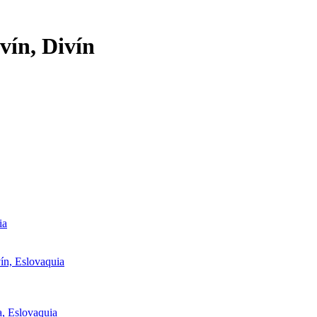
ivín, Divín
ia
vín, Eslovaquia
a, Eslovaquia