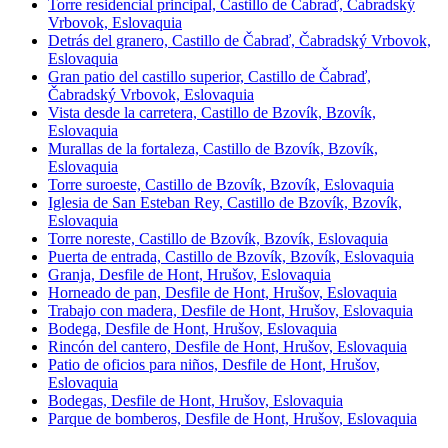
Torre residencial principal, Castillo de Čabraď, Čabradský
Vrbovok, Eslovaquia
Detrás del granero, Castillo de Čabraď, Čabradský Vrbovok,
Eslovaquia
Gran patio del castillo superior, Castillo de Čabraď,
Čabradský Vrbovok, Eslovaquia
Vista desde la carretera, Castillo de Bzovík, Bzovík,
Eslovaquia
Murallas de la fortaleza, Castillo de Bzovík, Bzovík,
Eslovaquia
Torre suroeste, Castillo de Bzovík, Bzovík, Eslovaquia
Iglesia de San Esteban Rey, Castillo de Bzovík, Bzovík,
Eslovaquia
Torre noreste, Castillo de Bzovík, Bzovík, Eslovaquia
Puerta de entrada, Castillo de Bzovík, Bzovík, Eslovaquia
Granja, Desfile de Hont, Hrušov, Eslovaquia
Horneado de pan, Desfile de Hont, Hrušov, Eslovaquia
Trabajo con madera, Desfile de Hont, Hrušov, Eslovaquia
Bodega, Desfile de Hont, Hrušov, Eslovaquia
Rincón del cantero, Desfile de Hont, Hrušov, Eslovaquia
Patio de oficios para niños, Desfile de Hont, Hrušov,
Eslovaquia
Bodegas, Desfile de Hont, Hrušov, Eslovaquia
Parque de bomberos, Desfile de Hont, Hrušov, Eslovaquia