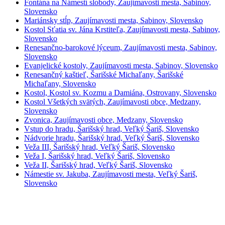
Fontána na Námestí slobody, Zaujímavosti mesta, Sabinov,
Slovensko
Mariánsky stĺp, Zaujímavosti mesta, Sabinov, Slovensko
Kostol Sťatia sv. Jána Krstiteľa, Zaujímavosti mesta, Sabinov,
Slovensko
Renesančno-barokové lýceum, Zaujímavosti mesta, Sabinov,
Slovensko
Evanjelické kostoly, Zaujímavosti mesta, Sabinov, Slovensko
Renesančný kaštieľ, Šarišské Michaľany, Šarišské
Michaľany, Slovensko
Kostol, Kostol sv. Kozmu a Damiána, Ostrovany, Slovensko
Kostol Všetkých svätých, Zaujímavosti obce, Medzany,
Slovensko
Zvonica, Zaujímavosti obce, Medzany, Slovensko
Vstup do hradu, Šarišský hrad, Veľký Šariš, Slovensko
Nádvorie hradu, Šarišský hrad, Veľký Šariš, Slovensko
Veža III, Šarišský hrad, Veľký Šariš, Slovensko
Veža I, Šarišský hrad, Veľký Šariš, Slovensko
Veža II, Šarišský hrad, Veľký Šariš, Slovensko
Námestie sv. Jakuba, Zaujímavosti mesta, Veľký Šariš,
Slovensko