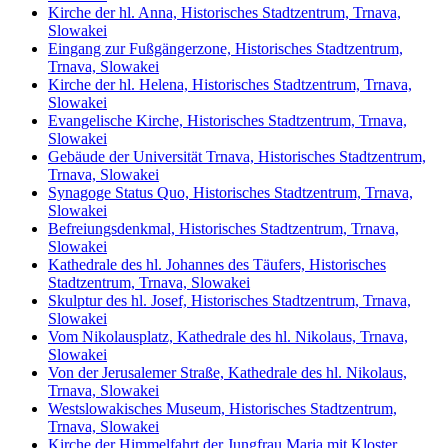
Kirche der hl. Anna, Historisches Stadtzentrum, Trnava,
Slowakei
Eingang zur Fußgängerzone, Historisches Stadtzentrum,
Trnava, Slowakei
Kirche der hl. Helena, Historisches Stadtzentrum, Trnava,
Slowakei
Evangelische Kirche, Historisches Stadtzentrum, Trnava,
Slowakei
Gebäude der Universität Trnava, Historisches Stadtzentrum,
Trnava, Slowakei
Synagoge Status Quo, Historisches Stadtzentrum, Trnava,
Slowakei
Befreiungsdenkmal, Historisches Stadtzentrum, Trnava,
Slowakei
Kathedrale des hl. Johannes des Täufers, Historisches
Stadtzentrum, Trnava, Slowakei
Skulptur des hl. Josef, Historisches Stadtzentrum, Trnava,
Slowakei
Vom Nikolausplatz, Kathedrale des hl. Nikolaus, Trnava,
Slowakei
Von der Jerusalemer Straße, Kathedrale des hl. Nikolaus,
Trnava, Slowakei
Westslowakisches Museum, Historisches Stadtzentrum,
Trnava, Slowakei
Kirche der Himmelfahrt der Jungfrau Maria mit Kloster,