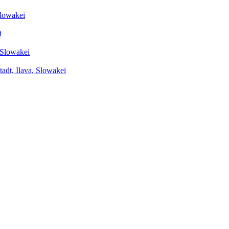
Slowakei
i
 Slowakei
adt, Ilava, Slowakei