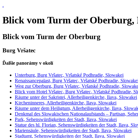
.
Blick vom Turm der Oberburg, 
Blick vom Turm der Oberburg
Burg Vršatec
Ďalšie panorámy v okolí
Unterburg, Burg Vršatec, Vršatské Podhradie, Slowakei
Renaissancepalast, Burg Vršatec, Vršatské Podhradie, Slowake
Weg zur Oberburg, Burg Vršatec, Vršatské Podhradie, Slowake
Blick vom Hotel Vršatec, Burg Vršatec, Vršatské Podhradie, S
Räume unter der Sakristei, Allerheiligenkirche, Ilava, Slowakei
Kircheninneres, Allerheiligenkirche, Ilava, Slowakei
Räume unter dem Heiligtum, Allerheiligenkirche, Ilava, Slowak
Denkmal des Slowakischen Nationalaufstands – Partisan, Sehen
Park, Sehenswürdigkeiten der Stadt, Ilava, Slowakei
Statue des hl. Florian, Sehenswürdigkeiten der Stadt, Ilava, Sl
Mariensäule, Sehenswürdigkeiten der Stadt, Ilava, Slowakei
Stadtamt, Sehenswürdigkeiten der Stadt, Ilava, Slowakei