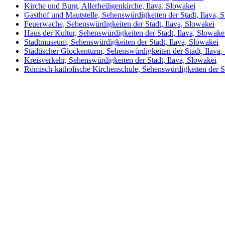
Kirche und Burg, Allerheiligenkirche, Ilava, Slowakei
Gasthof und Mautstelle, Sehenswürdigkeiten der Stadt, Ilava, 
Feuerwache, Sehenswürdigkeiten der Stadt, Ilava, Slowakei
Haus der Kultur, Sehenswürdigkeiten der Stadt, Ilava, Slowake
Stadtmuseum, Sehenswürdigkeiten der Stadt, Ilava, Slowakei
Städtischer Glockenturm, Sehenswürdigkeiten der Stadt, Ilava,
Kreisverkehr, Sehenswürdigkeiten der Stadt, Ilava, Slowakei
Römisch-katholische Kirchenschule, Sehenswürdigkeiten der St