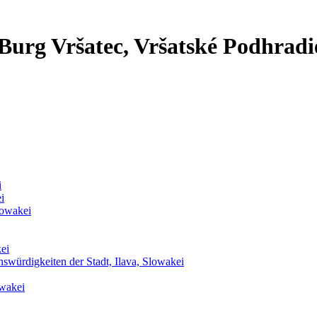
Burg Vršatec, Vršatské Podhradi
i
i
lowakei
ei
swürdigkeiten der Stadt, Ilava, Slowakei
owakei