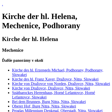
.
Kirche der hl. Helena,
Mechenice, Podhorany
Kirche der hl. Helena
Mechenice
Ďalšie panorámy v okolí
Kirche des hl. Erzengels Michael, Podhorany, Podhorany,
Slowakei
Kirche des hl. Franz Xaver, Dražovce, Nitra, Slowakei
Kirche von Dražovce von Norden, Dražovce, Nitra, Slowakei
Kirche von Dražovce, Dražovce, Nitra, Slowakei
Spätbarockes Herrenhaus, Horné Lefantovce, Horné
Lefantovce, Slowakei
Bei dem Brunnen, Burg Nitra, Nitra, Slowakei
Oberer Hof, Burg Nitra, Nitra, Slowakei
Proglas Millennium Denkmal, Oberstadt, Nitra, Slowakei