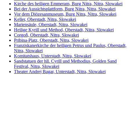
Kirche des heiligen Emmeram, Burg Nitra, Nitra, Slowakei
Bei der Aussichtsplattform, Burg Nitra, Nitra, Slowakei
Vor dem Diözesanmuseum, Burg Nitra, Nitra, Slowakei
Keller, Oberstadt, Nitra, Slowakei
Mariensäule, Oberstadt, Nitra, Slowakei
Heilige Kyrill und Method, Oberstadt, Nitra, Slowakei
Corgoň, Oberstadt, Nitra, Slowakei
Pribina-Platz, Oberstadt, Nitra, Slowakei
Franziskanerkirche der heiligen Petrus und Paulus, Oberstadt,
Nitra, Slowakei
Komitatshaus, Unterstadt, Nitra, Slowakei
Sandstatuen der hll. Cyrill und Methodius, Golden Sand
Festival, Nitra, Slowakei
Theater Andrej Bagar, Unterstadt, Nitra, Slowakei