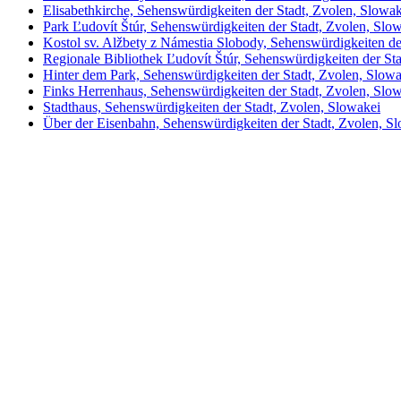
Elisabethkirche, Sehenswürdigkeiten der Stadt, Zvolen, Slowak
Park Ľudovít Štúr, Sehenswürdigkeiten der Stadt, Zvolen, Slo
Kostol sv. Alžbety z Námestia Slobody, Sehenswürdigkeiten de
Regionale Bibliothek Ľudovít Štúr, Sehenswürdigkeiten der St
Hinter dem Park, Sehenswürdigkeiten der Stadt, Zvolen, Slowa
Finks Herrenhaus, Sehenswürdigkeiten der Stadt, Zvolen, Slo
Stadthaus, Sehenswürdigkeiten der Stadt, Zvolen, Slowakei
Über der Eisenbahn, Sehenswürdigkeiten der Stadt, Zvolen, S