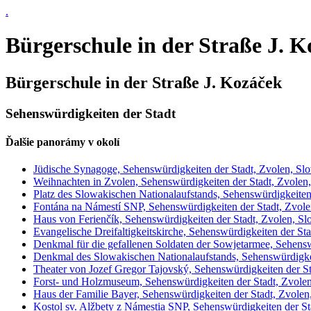
.
Bürgerschule in der Straße J. K
Bürgerschule in der Straße J. Kozáček
Sehenswürdigkeiten der Stadt
Ďalšie panorámy v okolí
Jüdische Synagoge, Sehenswürdigkeiten der Stadt, Zvolen, Sl
Weihnachten in Zvolen, Sehenswürdigkeiten der Stadt, Zvolen
Platz des Slowakischen Nationalaufstands, Sehenswürdigkeiten
Fontána na Námestí SNP, Sehenswürdigkeiten der Stadt, Zvole
Haus von Ferienčík, Sehenswürdigkeiten der Stadt, Zvolen, Sl
Evangelische Dreifaltigkeitskirche, Sehenswürdigkeiten der St
Denkmal für die gefallenen Soldaten der Sowjetarmee, Sehensw
Denkmal des Slowakischen Nationalaufstands, Sehenswürdigkei
Theater von Jozef Gregor Tajovský, Sehenswürdigkeiten der St
Forst- und Holzmuseum, Sehenswürdigkeiten der Stadt, Zvole
Haus der Familie Bayer, Sehenswürdigkeiten der Stadt, Zvolen
Kostol sv. Alžbety z Námestia SNP, Sehenswürdigkeiten der St