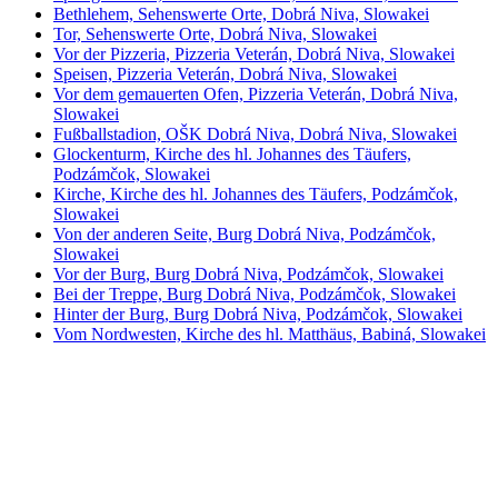
Bethlehem, Sehenswerte Orte, Dobrá Niva, Slowakei
Tor, Sehenswerte Orte, Dobrá Niva, Slowakei
Vor der Pizzeria, Pizzeria Veterán, Dobrá Niva, Slowakei
Speisen, Pizzeria Veterán, Dobrá Niva, Slowakei
Vor dem gemauerten Ofen, Pizzeria Veterán, Dobrá Niva,
Slowakei
Fußballstadion, OŠK Dobrá Niva, Dobrá Niva, Slowakei
Glockenturm, Kirche des hl. Johannes des Täufers,
Podzámčok, Slowakei
Kirche, Kirche des hl. Johannes des Täufers, Podzámčok,
Slowakei
Von der anderen Seite, Burg Dobrá Niva, Podzámčok,
Slowakei
Vor der Burg, Burg Dobrá Niva, Podzámčok, Slowakei
Bei der Treppe, Burg Dobrá Niva, Podzámčok, Slowakei
Hinter der Burg, Burg Dobrá Niva, Podzámčok, Slowakei
Vom Nordwesten, Kirche des hl. Matthäus, Babiná, Slowakei