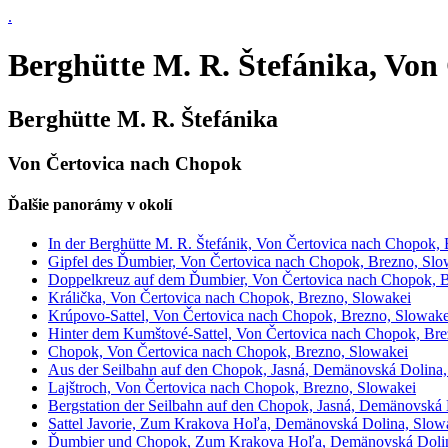
.
Berghütte M. R. Štefánika, Von
Berghütte M. R. Štefánika
Von Čertovica nach Chopok
Ďalšie panorámy v okolí
In der Berghütte M. R. Štefánik, Von Čertovica nach Chopok,
Gipfel des Ďumbier, Von Čertovica nach Chopok, Brezno, Slo
Doppelkreuz auf dem Ďumbier, Von Čertovica nach Chopok, B
Králička, Von Čertovica nach Chopok, Brezno, Slowakei
Krúpovo-Sattel, Von Čertovica nach Chopok, Brezno, Slowake
Hinter dem Kumštové-Sattel, Von Čertovica nach Chopok, Bre
Chopok, Von Čertovica nach Chopok, Brezno, Slowakei
Aus der Seilbahn auf den Chopok, Jasná, Demänovská Dolina,
Lajštroch, Von Čertovica nach Chopok, Brezno, Slowakei
Bergstation der Seilbahn auf den Chopok, Jasná, Demänovská 
Sattel Javorie, Zum Krakova Hoľa, Demänovská Dolina, Slow
Ďumbier und Chopok, Zum Krakova Hoľa, Demänovská Dolin