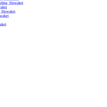
olina, Slowakei
akei
, Slowakei
owakei
akei