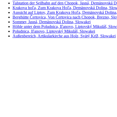
Talstation der Seilbahn auf den Chopok, Jasná, Demänovská D
Krakova hoľa, Zum Krakova Hoľa, Demänovská Dolina, Slow
Aussicht auf Liptov, Zum Krakova Hoľa, Demänovská Dolina
Berghütte Čertovica, Von Čertovica nach Chopok, Brezno, Sl
Sommer, Jasná, Demänovská Dolina, Slowakei
Höhle unter dem Poludnica, Iľanovo, Liptovský Mikuláš, Slow
Poludnica, Iľanovo, Liptovský Mikuláš, Slowakei
Außenbereich, Artikularkirche aus Holz, Svätý Kríž, Slowakei