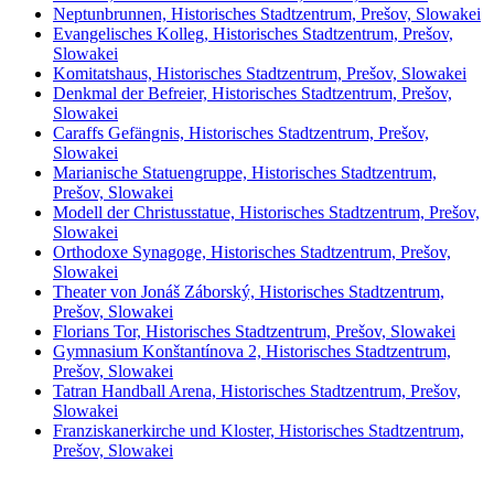
Neptunbrunnen, Historisches Stadtzentrum, Prešov, Slowakei
Evangelisches Kolleg, Historisches Stadtzentrum, Prešov,
Slowakei
Komitatshaus, Historisches Stadtzentrum, Prešov, Slowakei
Denkmal der Befreier, Historisches Stadtzentrum, Prešov,
Slowakei
Caraffs Gefängnis, Historisches Stadtzentrum, Prešov,
Slowakei
Marianische Statuengruppe, Historisches Stadtzentrum,
Prešov, Slowakei
Modell der Christusstatue, Historisches Stadtzentrum, Prešov,
Slowakei
Orthodoxe Synagoge, Historisches Stadtzentrum, Prešov,
Slowakei
Theater von Jonáš Záborský, Historisches Stadtzentrum,
Prešov, Slowakei
Florians Tor, Historisches Stadtzentrum, Prešov, Slowakei
Gymnasium Konštantínova 2, Historisches Stadtzentrum,
Prešov, Slowakei
Tatran Handball Arena, Historisches Stadtzentrum, Prešov,
Slowakei
Franziskanerkirche und Kloster, Historisches Stadtzentrum,
Prešov, Slowakei