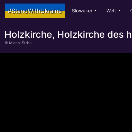
#StandWithUkraine
Slowakei
Welt
Holzkirche, Holzkirche des h
©
Michal Štrba