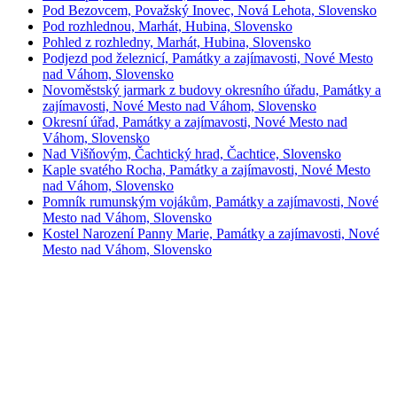
Pod Bezovcem, Považský Inovec, Nová Lehota, Slovensko
Pod rozhlednou, Marhát, Hubina, Slovensko
Pohled z rozhledny, Marhát, Hubina, Slovensko
Podjezd pod železnicí, Památky a zajímavosti, Nové Mesto
nad Váhom, Slovensko
Novoměstský jarmark z budovy okresního úřadu, Památky a
zajímavosti, Nové Mesto nad Váhom, Slovensko
Okresní úřad, Památky a zajímavosti, Nové Mesto nad
Váhom, Slovensko
Nad Višňovým, Čachtický hrad, Čachtice, Slovensko
Kaple svatého Rocha, Památky a zajímavosti, Nové Mesto
nad Váhom, Slovensko
Pomník rumunským vojákům, Památky a zajímavosti, Nové
Mesto nad Váhom, Slovensko
Kostel Narození Panny Marie, Památky a zajímavosti, Nové
Mesto nad Váhom, Slovensko