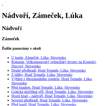
.
Nádvoří, Zámeček, Lúka
Nádvoří
Zámeček
Ďalšie panorámy v okolí
U kaple, Zámeček, Lúka, Slovensko
Rotunda, Velkomoravský velmožský dvorec na Kostolci,
Ducové, Slovensko
Druhé předhradí, Hrad Tematín, Lúka, Slovensko
Z dálky, Hrad Tematín, Lúka, Slovensko
Výhled z jihozápadního rondelu, Hrad Tematín, Lúka,
Slovensko
Před hradem, Hrad Tematín, Lúka, Slovensko
Gotická útočištná věž, Hrad Tematín, Lúka, Slovensko
Horní hrad – nádvoří, Hrad Tematín, Lúka, Slovensko
Severní předhradí, Hrad Tematín, Lúka, Slovensko
Před kaplí, Hrad Tematín, Lúka, Slovensko