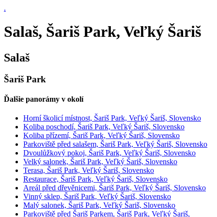
.
Salaš, Šariš Park, Veľký Šariš
Salaš
Šariš Park
Ďalšie panorámy v okolí
Horní školicí místnost, Šariš Park, Veľký Šariš, Slovensko
Koliba poschodí, Šariš Park, Veľký Šariš, Slovensko
Koliba přízemí, Šariš Park, Veľký Šariš, Slovensko
Parkoviště před salašem, Šariš Park, Veľký Šariš, Slovensko
Dvoulůžkový pokoj, Šariš Park, Veľký Šariš, Slovensko
Velký salonek, Šariš Park, Veľký Šariš, Slovensko
Terasa, Šariš Park, Veľký Šariš, Slovensko
Restaurace, Šariš Park, Veľký Šariš, Slovensko
Areál před dřevěnicemi, Šariš Park, Veľký Šariš, Slovensko
Vinný sklep, Šariš Park, Veľký Šariš, Slovensko
Malý salonek, Šariš Park, Veľký Šariš, Slovensko
Parkoviště před Šariš Parkem, Šariš Park, Veľký Šariš,