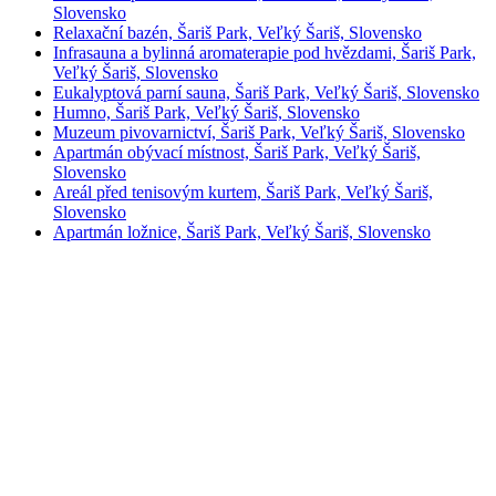
Slovensko
Relaxační bazén, Šariš Park, Veľký Šariš, Slovensko
Infrasauna a bylinná aromaterapie pod hvězdami, Šariš Park,
Veľký Šariš, Slovensko
Eukalyptová parní sauna, Šariš Park, Veľký Šariš, Slovensko
Humno, Šariš Park, Veľký Šariš, Slovensko
Muzeum pivovarnictví, Šariš Park, Veľký Šariš, Slovensko
Apartmán obývací místnost, Šariš Park, Veľký Šariš,
Slovensko
Areál před tenisovým kurtem, Šariš Park, Veľký Šariš,
Slovensko
Apartmán ložnice, Šariš Park, Veľký Šariš, Slovensko