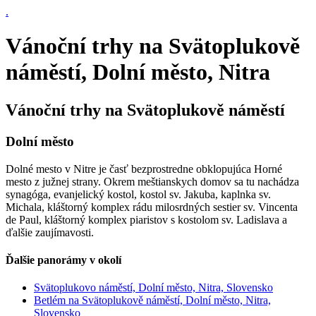
.
Vánoční trhy na Svätoplukově
náměstí, Dolní město, Nitra
Vánoční trhy na Svätoplukově náměstí
Dolní město
Dolné mesto v Nitre je časť bezprostredne obklopujúca Horné
mesto z južnej strany. Okrem meštianskych domov sa tu nachádza
synagóga, evanjelický kostol, kostol sv. Jakuba, kaplnka sv.
Michala, kláštorný komplex rádu milosrdných sestier sv. Vincenta
de Paul, kláštorný komplex piaristov s kostolom sv. Ladislava a
ďalšie zaujímavosti.
Ďalšie panorámy v okolí
Svätoplukovo náměstí, Dolní město, Nitra, Slovensko
Betlém na Svätoplukově náměstí, Dolní město, Nitra,
Slovensko