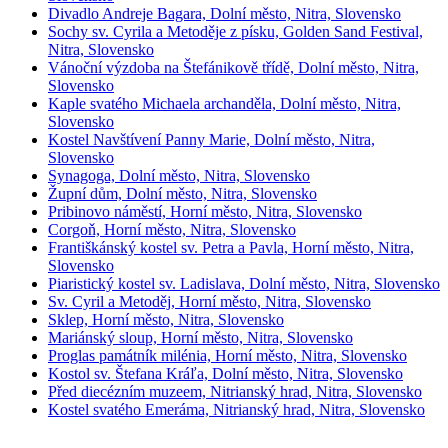
Divadlo Andreje Bagara, Dolní město, Nitra, Slovensko
Sochy sv. Cyrila a Metoděje z písku, Golden Sand Festival,
Nitra, Slovensko
Vánoční výzdoba na Štefánikově třídě, Dolní město, Nitra,
Slovensko
Kaple svatého Michaela archanděla, Dolní město, Nitra,
Slovensko
Kostel Navštívení Panny Marie, Dolní město, Nitra,
Slovensko
Synagoga, Dolní město, Nitra, Slovensko
Župní dům, Dolní město, Nitra, Slovensko
Pribinovo náměstí, Horní město, Nitra, Slovensko
Corgoň, Horní město, Nitra, Slovensko
Františkánský kostel sv. Petra a Pavla, Horní město, Nitra,
Slovensko
Piaristický kostel sv. Ladislava, Dolní město, Nitra, Slovensko
Sv. Cyril a Metoděj, Horní město, Nitra, Slovensko
Sklep, Horní město, Nitra, Slovensko
Mariánský sloup, Horní město, Nitra, Slovensko
Proglas památník milénia, Horní město, Nitra, Slovensko
Kostol sv. Štefana Kráľa, Dolní město, Nitra, Slovensko
Před diecézním muzeem, Nitrianský hrad, Nitra, Slovensko
Kostel svatého Emeráma, Nitrianský hrad, Nitra, Slovensko