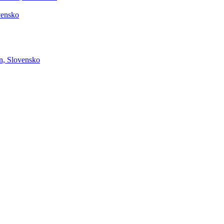
vensko
en, Slovensko