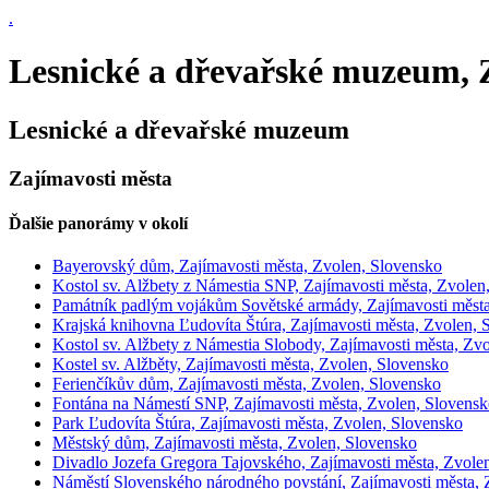
.
Lesnické a dřevařské muzeum, Z
Lesnické a dřevařské muzeum
Zajímavosti města
Ďalšie panorámy v okolí
Bayerovský dům, Zajímavosti města, Zvolen, Slovensko
Kostol sv. Alžbety z Námestia SNP, Zajímavosti města, Zvolen
Památník padlým vojákům Sovětské armády, Zajímavosti města
Krajská knihovna Ľudovíta Štúra, Zajímavosti města, Zvolen, 
Kostol sv. Alžbety z Námestia Slobody, Zajímavosti města, Zv
Kostel sv. Alžběty, Zajímavosti města, Zvolen, Slovensko
Ferienčíkův dům, Zajímavosti města, Zvolen, Slovensko
Fontána na Námestí SNP, Zajímavosti města, Zvolen, Slovens
Park Ľudovíta Štúra, Zajímavosti města, Zvolen, Slovensko
Městský dům, Zajímavosti města, Zvolen, Slovensko
Divadlo Jozefa Gregora Tajovského, Zajímavosti města, Zvole
Náměstí Slovenského národného povstání, Zajímavosti města, 