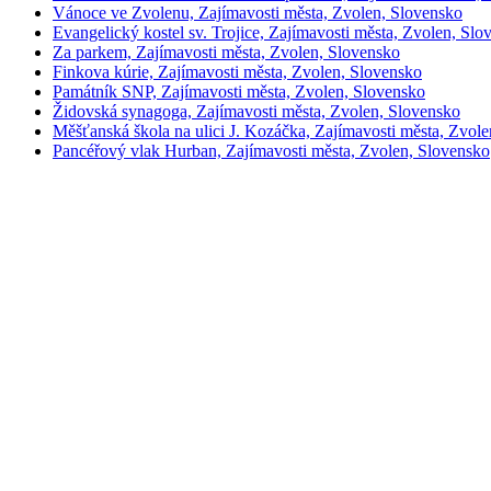
Vánoce ve Zvolenu, Zajímavosti města, Zvolen, Slovensko
Evangelický kostel sv. Trojice, Zajímavosti města, Zvolen, Slo
Za parkem, Zajímavosti města, Zvolen, Slovensko
Finkova kúrie, Zajímavosti města, Zvolen, Slovensko
Památník SNP, Zajímavosti města, Zvolen, Slovensko
Židovská synagoga, Zajímavosti města, Zvolen, Slovensko
Měšťanská škola na ulici J. Kozáčka, Zajímavosti města, Zvol
Pancéřový vlak Hurban, Zajímavosti města, Zvolen, Slovensko