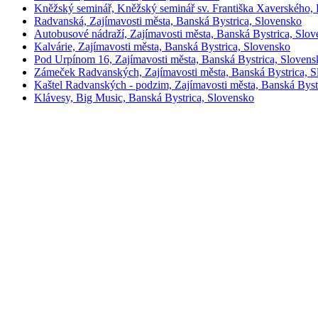
Kněžský seminář, Kněžský seminář sv. Františka Xaverského,
Radvanská, Zajímavosti města, Banská Bystrica, Slovensko
Autobusové nádraží, Zajímavosti města, Banská Bystrica, Slo
Kalvárie, Zajímavosti města, Banská Bystrica, Slovensko
Pod Urpínom 16, Zajímavosti města, Banská Bystrica, Slovens
Zámeček Radvanských, Zajímavosti města, Banská Bystrica, S
Kaštel Radvanských - podzim, Zajímavosti města, Banská Byst
Klávesy, Big Music, Banská Bystrica, Slovensko