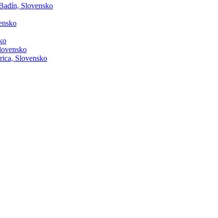
 Badín, Slovensko
vensko
ko
lovensko
rica, Slovensko