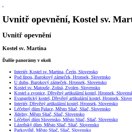
.
Uvnitř opevnění, Kostel sv. Mar
Uvnitř opevnění
Kostel sv. Martina
Ďalšie panorámy v okolí
Interiér, Kostel sv. Martina, Čerín, Slovensko
Pod lípou, Barokový zámeček, Hronsek, Slovensko
U dubu, Barokový zámeček, Hronsek, Slovensko
Kostel sv. Matouše, Zolná, Zvolen, Slovensko
Kostel a zvonice, Dřevěný artikulární kostel, Hronsek, Sloven
Evangelický kostel, Dřevěný artikulární kostel, Hronsek, Slov
Interiér, Dřevěný artikulární kostel, Hronsek, Slovensko
Léčebný dům Palace, Město Sliač, Sliač, Slovensko
Jídelny, Město Sliač, Sliač, Slovensko
Léčebný dům Slovensko, Město Sliač, Sliač, Slovensko
Lázeňský dům, Město Sliač, Sliač, Slovensko
Parkoviště, Město Sliač, Sliač, Slovensko