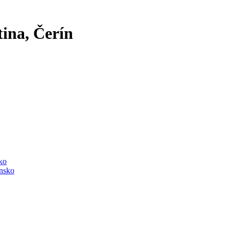
tina, Čerín
sko
ensko